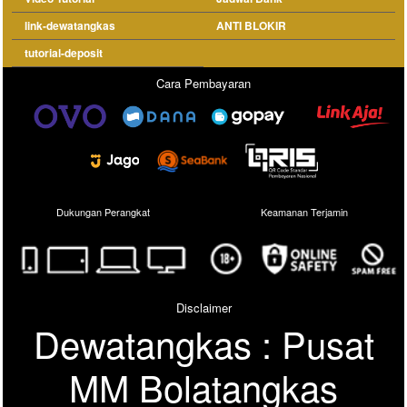
link-dewatangkas
ANTI BLOKIR
tutorial-deposit
Cara Pembayaran
Dukungan Perangkat
Keamanan Terjamin
Disclaimer
Dewatangkas : Pusat
MM Bolatangkas