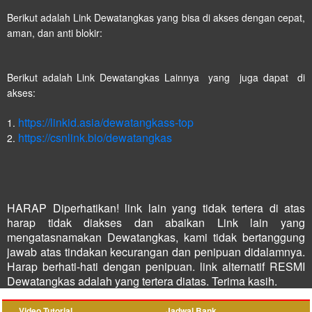
Berikut adalah Link Dewatangkas yang bisa di akses dengan cepat,
aman, dan anti blokir:
Berikut adalah Link Dewatangkas Lainnya yang juga dapat di
akses:
https://linkid.asia/dewatangkass-top
1.
https://csnlink.bio/dewatangkas
2.
HARAP Diperhatikan! link lain yang tidak tertera di atas
harap tidak diakses dan abaikan Link lain yang
mengatasnamakan Dewatangkas, kami tidak bertanggung
jawab atas tindakan kecurangan dan penipuan didalamnya.
Harap berhati-hati dengan penipuan. link alternatif RESMI
Dewatangkas adalah yang tertera diatas. Terima kasih.
Video Tutorial
Jadwal Bank