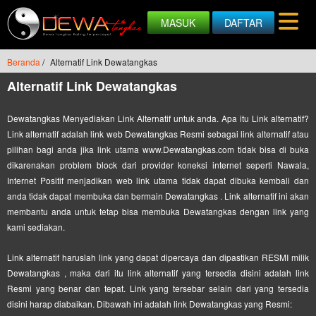
MASUK
DAFTAR
Beranda
/
Alternatif Link Dewatangkas
Alternatif Link Dewatangkas
Dewatangkas Menyediakan Link Alternatif untuk anda. Apa itu Link alternatif?
Link alternatif adalah link web Dewatangkas Resmi sebagai link alternatif atau
pilihan bagi anda jika link utama www.Dewatangkas.com tidak bisa di buka
dikarenakan problem block dari provider koneksi internet seperti Nawala,
Internet Positif menjadikan web link utama tidak dapat dibuka kembali dan
anda tidak dapat membuka dan bermain Dewatangkas . Link alternatif ini akan
membantu anda untuk tetap bisa membuka Dewatangkas dengan link yang
kami sediakan.
Link alternatif haruslah link yang dapat dipercaya dan dipastikan RESMI milik
Dewatangkas , maka dari itu link alternatif yang tersedia disini adalah link
Resmi yang benar dan tepat. Link yang tersebar selain dari yang tersedia
disini harap diabaikan. Dibawah ini adalah link Dewatangkas yang Resmi: